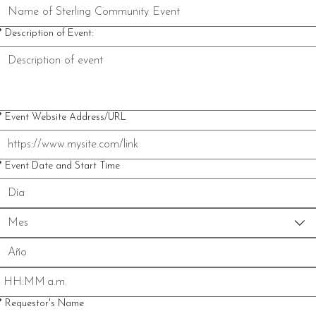
*
Description of Event:
*
Event Website Address/URL
*
Event Date and Start Time
Mes
:
a.m.
*
Requestor's Name