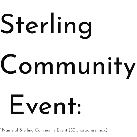
Sterling 
Community
 Event:
*
Name of Sterling Community Event (50 characters max.)