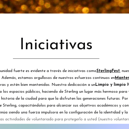
Iniciativas
idad fuerte es evidente a través de iniciativas como
SterlingFest
, nue
ng. Además, estamos orgullosos de nuestros esfuerzos continuos en
Manten
uras y estén bien mantenidas. Nuestra dedicación a un
Limpio y limpio
os espacios públicos, haciendo de Sterling un lugar más hermoso para viv
 historia de la ciudad para que la disfruten las generaciones futuras. Por
de Sterling, capacitándolos para alcanzar sus objetivos académicos y conv
ntinúa siendo una fuerza impulsora en la configuración de la identidad y l
as actividades de voluntariado para protegerlo a usted (nuestro voluntario