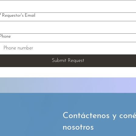
*
Requestor's Email
Phone
Submit Request
Contáctenos y coné
nosotros