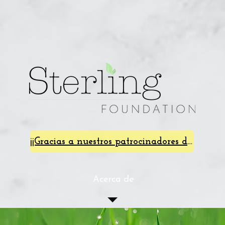
¡¡Gracias a nuestros patrocinadores de SterlingFest 2024!!
Acerca de