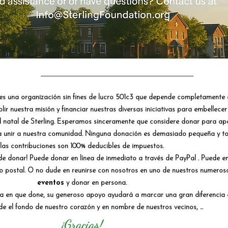
es una organización sin fines de lucro 501c3 que depende completamente 
r nuestra misión y financiar nuestras diversas iniciativas para embellecer
ad natal de Sterling. Esperamos sinceramente que considere donar para ap
a unir a nuestra comunidad. Ninguna donación es demasiado pequeña y t
las contribuciones son 100% deducibles de impuestos.
de donar! Puede donar en línea de inmediato a través de
PayPal
. Puede en
o postal. O no dude en reunirse con nosotros en uno de nuestros numeros
eventos
y donar en persona.
ma en que done, su generoso apoyo ayudará a marcar una gran diferencia 
de el fondo de nuestro corazón y en nombre de nuestros vecinos, ...
¡Gracias!