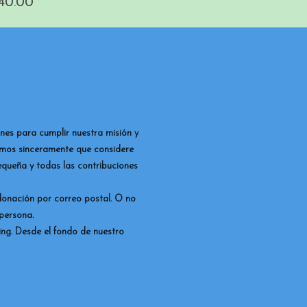
o
40.00
nes para cumplir nuestra misión y
eramos sinceramente que considere
queña y todas las contribuciones
 donación por correo postal. O no
persona.
ng. Desde el fondo de nuestro