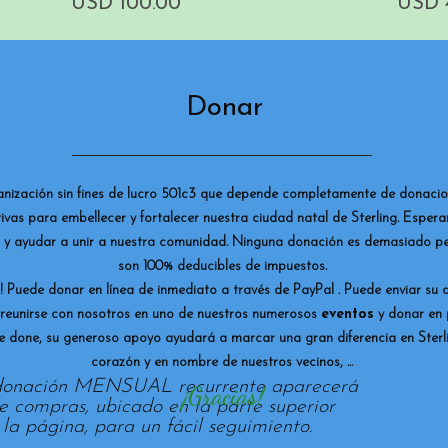
Precio
Preci
USD 100.00
USD 
Donar
anización sin fines de lucro 501c3 que depende completamente de donacio
iativas para embellecer y fortalecer nuestra ciudad natal de Sterling. Esp
 y ayudar a unir a nuestra comunidad. Ninguna donación es demasiado pe
son 100% deducibles de impuestos.
 Puede donar en línea de inmediato a través de
PayPal
. Puede enviar su
reunirse con nosotros en uno de nuestros numerosos
eventos
y donar en 
e done, su generoso apoyo ayudará a marcar una gran diferencia en Sterli
corazón y en nombre de nuestros vecinos, ...
 donación MENSUAL recurrente aparecerá
¡Gracias!
de compras, ubicado en la parte superior
la página, para un fácil seguimiento.