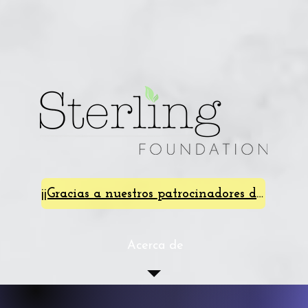
¡¡Gracias a nuestros patrocinadores de SterlingFest 2024!!
Acerca de