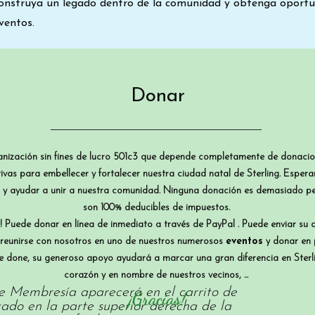
 construya un legado dentro de la comunidad y obtenga oportu
ventos.
Donar
anización sin fines de lucro 501c3 que depende completamente de donacio
iativas para embellecer y fortalecer nuestra ciudad natal de Sterling. Esp
 y ayudar a unir a nuestra comunidad. Ninguna donación es demasiado pe
son 100% deducibles de impuestos.
 Puede donar en línea de inmediato a través de
PayPal
. Puede enviar su
reunirse con nosotros en uno de nuestros numerosos
eventos
y donar en 
e done, su generoso apoyo ayudará a marcar una gran diferencia en Sterli
corazón y en nombre de nuestros vecinos, ...
de Membresía aparecerá en el carrito de
¡Gracias!
ado en la parte superior derecha de la