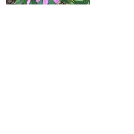
Previous
Next
©2025 por Fundación Sterling.
Contáctenos y conéctese con
nosotros
Formulario de contacto