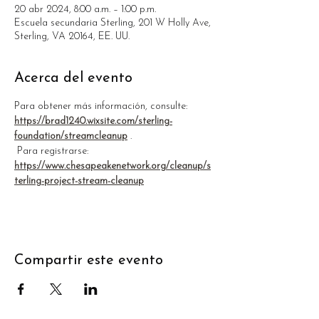
20 abr 2024, 8:00 a.m. – 1:00 p.m.
Escuela secundaria Sterling, 201 W Holly Ave,
Sterling, VA 20164, EE. UU.
Acerca del evento
Para obtener más información, consulte: 
https://brad1240.wixsite.com/sterling-
foundation/streamcleanup
 .
 Para registrarse: 
https://www.chesapeakenetwork.org/cleanup/s
terling-project-stream-cleanup
Compartir este evento