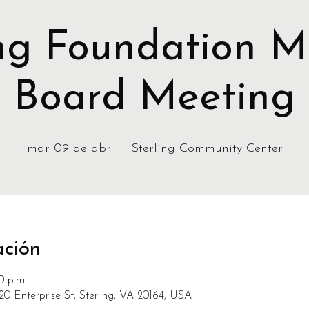
ing Foundation M
Board Meeting
mar 09 de abr
  |  
Sterling Community Center
ación
0 p.m.
20 Enterprise St, Sterling, VA 20164, USA