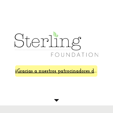
¡¡Gracias a nuestros patrocinadores de SterlingFest 2024!!
Acerca de