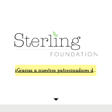
¡¡Gracias a nuestros patrocinadores de SterlingFest 2024!!
Acerca de