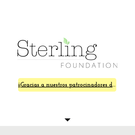
¡¡Gracias a nuestros patrocinadores de SterlingFest 2024!!
Acerca de