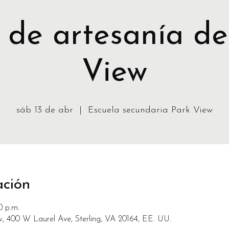
 de artesanía de
View
sáb 13 de abr
  |  
Escuela secundaria Park View
ación
0 p.m.
w, 400 W Laurel Ave, Sterling, VA 20164, EE. UU.