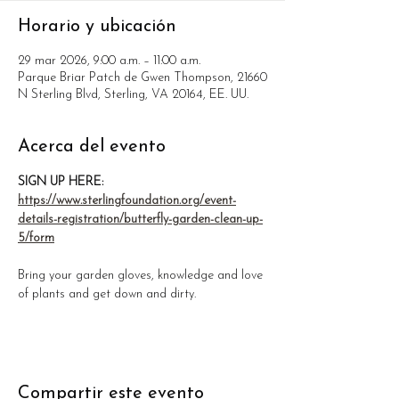
Horario y ubicación
29 mar 2026, 9:00 a.m. – 11:00 a.m.
Parque Briar Patch de Gwen Thompson, 21660
N Sterling Blvd, Sterling, VA 20164, EE. UU.
Acerca del evento
SIGN UP HERE: 
https://www.sterlingfoundation.org/event-
details-registration/butterfly-garden-clean-up-
5/form
Bring your garden gloves, knowledge and love 
of plants and get down and dirty.
Compartir este evento