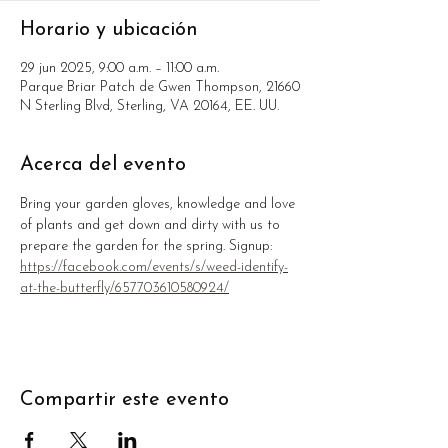
Horario y ubicación
29 jun 2025, 9:00 a.m. – 11:00 a.m.
Parque Briar Patch de Gwen Thompson, 21660
N Sterling Blvd, Sterling, VA 20164, EE. UU.
Acerca del evento
Bring your garden gloves, knowledge and love 
of plants and get down and dirty with us to 
prepare the garden for the spring. Signup: 
https://facebook.com/events/s/weed-identify-
at-the-butterfly/657703610580924/
Compartir este evento