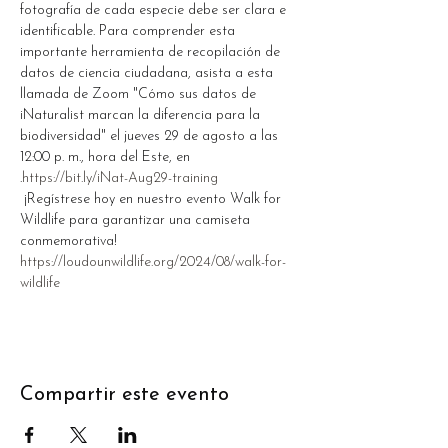
fotografía de cada especie debe ser clara e 
identificable. Para comprender esta 
importante herramienta de recopilación de 
datos de ciencia ciudadana, asista a esta 
llamada de Zoom "Cómo sus datos de 
iNaturalist marcan la diferencia para la 
biodiversidad" el jueves 29 de agosto a las 
12:00 p. m., hora del Este, en 
.
https://bit.ly/iNat-Aug29-training
 ¡Regístrese hoy en nuestro evento Walk for 
Wildlife para garantizar una camiseta 
conmemorativa!
https://loudounwildlife.org/2024/08/walk-for-
wildlife
Compartir este evento